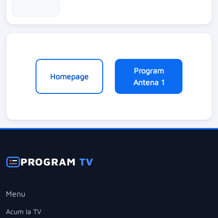
Program
Homepage
Antena 1
PROGRAM
TV
Menu
Acum la TV