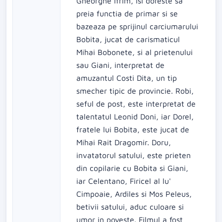
Gheorghe Ifrim, isi doreste sa
preia functia de primar si se
bazeaza pe sprijinul carciumarului
Bobita, jucat de carismaticul
Mihai Bobonete, si al prietenului
sau Giani, interpretat de
amuzantul Costi Dita, un tip
smecher tipic de provincie. Robi,
seful de post, este interpretat de
talentatul Leonid Doni, iar Dorel,
fratele lui Bobita, este jucat de
Mihai Rait Dragomir. Doru,
invatatorul satului, este prieten
din copilarie cu Bobita si Giani,
iar Celentano, Firicel al lu'
Cimpoaie, Ardiles si Mos Peleus,
betivii satului, aduc culoare si
umor in poveste. Filmul a fost