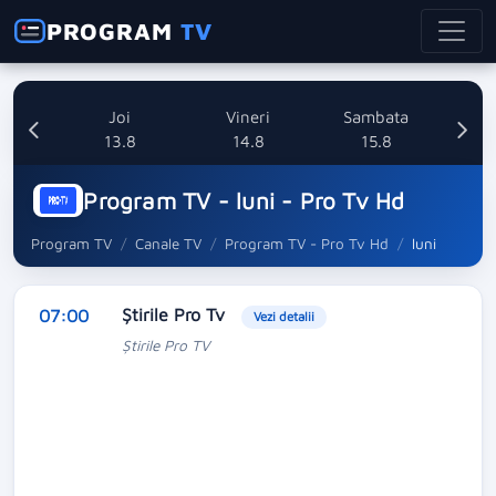
PROGRAM
TV
uri
Joi
Vineri
Sambata
8
13.8
14.8
15.8
Program TV - luni - Pro Tv Hd
Program TV
Canale TV
Program TV - Pro Tv Hd
luni
Ştirile Pro Tv
07:00
Vezi detalii
Ştirile Pro TV