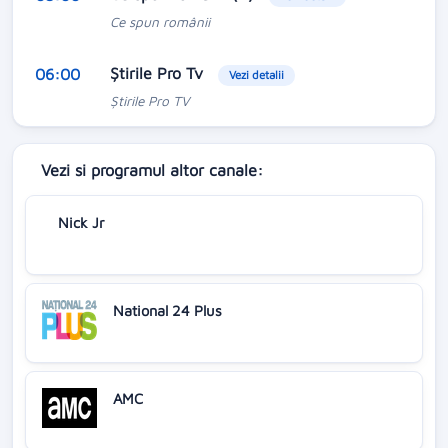
Ce spun românii
Ştirile Pro Tv
06:00
Vezi detalii
Ştirile Pro TV
Vezi si programul altor canale:
Nick Jr
National 24 Plus
AMC