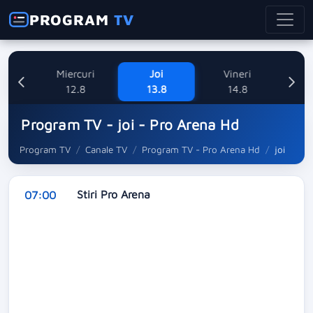
PROGRAM
TV
ne
Miercuri
Joi
Vineri
Sa
8
12.8
13.8
14.8
Program TV - joi - Pro Arena Hd
Program TV
Canale TV
Program TV - Pro Arena Hd
joi
Stiri Pro Arena
07:00