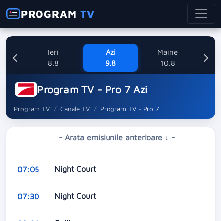
PROGRAM
TV
Ieri
Azi
Maine
M
8.8
9.8
10.8
Program TV - Pro 7 Azi
Program TV
Canale TV
Program TV - Pro 7
- Arata emisiunile anterioare ↓ -
Night Court
07:05
Night Court
07:30