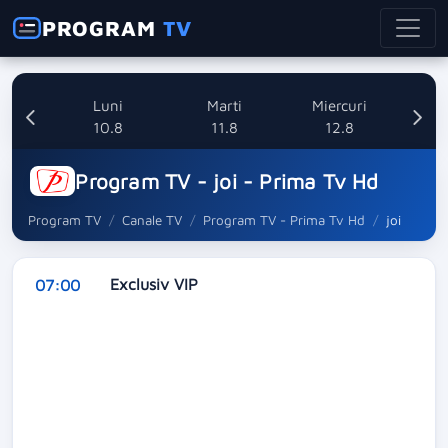
PROGRAM
TV
nica
Luni
Marti
Miercuri
8
10.8
11.8
12.8
Program TV - joi - Prima Tv Hd
Program TV
Canale TV
Program TV - Prima Tv Hd
joi
Exclusiv VIP
07:00