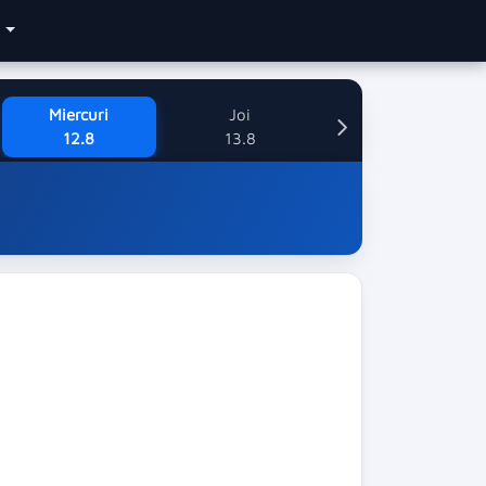
e
Miercuri
Joi
12.8
13.8