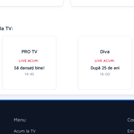
la TV:
PRO TV
Diva
LIVE ACUM:
LIVE ACUM:
Să dansați bine!
După 25 de ani
14:45
16:00
Menu
Co
Acum la TV
Ema