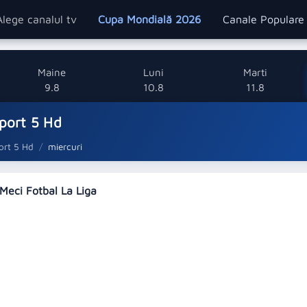
Alege canalul tv
Cupa Mondială 2026
Canale Popular
Maine
Luni
Marti
9.8
10.8
11.8
port 5 Hd
ort 5 Hd
miercuri
 Meci Fotbal La Liga