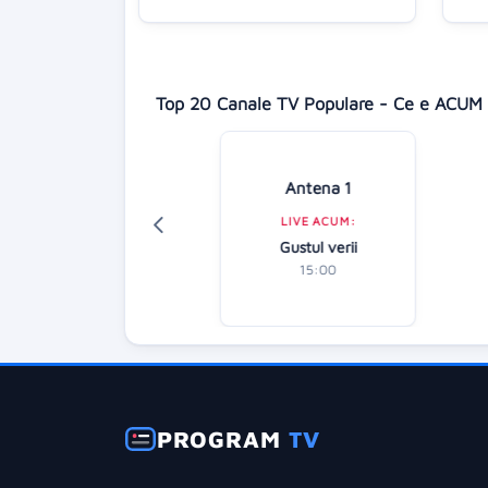
Top 20 Canale TV Populare - Ce e ACUM 
isney Channel
Antena 1
LIVE ACUM:
LIVE ACUM:
culous: Buburuza
Gustul verii
și Motan Noir
15:00
16:45
PROGRAM
TV