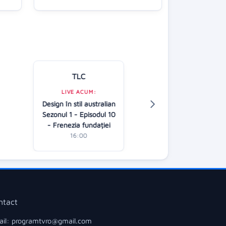
TLC
Kanal D
LIVE ACUM:
Design în stil australian
LIVE ACUM:
Sezonul 1 - Episodul 10
Casa iubirii
- Frenezia fundației
16:00
16:00
ntact
il: programtvro@gmail.com