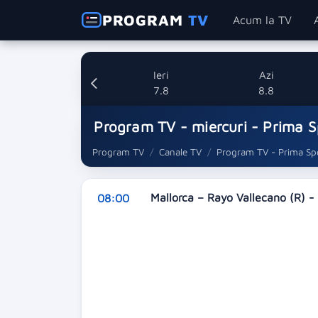
PROGRAM
TV
Acum la TV
Ieri
Azi
7.8
8.8
Program TV - miercuri - Prima S
Program TV
Canale TV
Program TV - Prima Sp
Mallorca – Rayo Vallecano (R) -
08:00