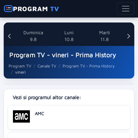
PROGRAM
TV
ata
Duminica
Luni
Marti
8
9.8
10.8
11.8
Program TV - vineri - Prima History
Program TV
Canale TV
Program TV - Prima History
vineri
Vezi si programul altor canale:
AMC