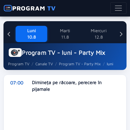
PROGRAM
TV
ne
Luni
Marti
Miercuri
8
10.8
11.8
12.8
Program TV - luni - Party Mix
Program TV
Canale TV
Program TV - Party Mix
luni
Dimineța pe răcoare, perecere în
07:00
pijamale