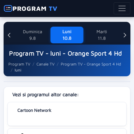
PROGRAM
TV
ne
Duminica
Luni
Marti
Mi
8
9.8
10.8
11.8
Program TV - luni - Orange Sport 4 Hd
Program TV
Canale TV
Program TV - Orange Sport 4 Hd
luni
Vezi si programul altor canale:
Cartoon Network