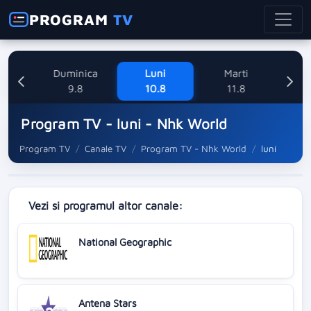
PROGRAM
TV
ne
Duminica
Luni
Marti
Mi
8
9.8
10.8
11.8
Program TV - luni - Nhk World
Program TV
Canale TV
Program TV - Nhk World
luni
Vezi si programul altor canale:
National Geographic
Antena Stars