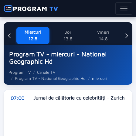
PROGRAM
TV
ne
Miercuri
Joi
Vineri
Sa
8
12.8
13.8
14.8
Program TV - miercuri - National
Geographic Hd
Program TV
Canale TV
Program TV - National Geographic Hd
miercuri
Jurnal de călătorie cu celebrități - Zurich
07:00