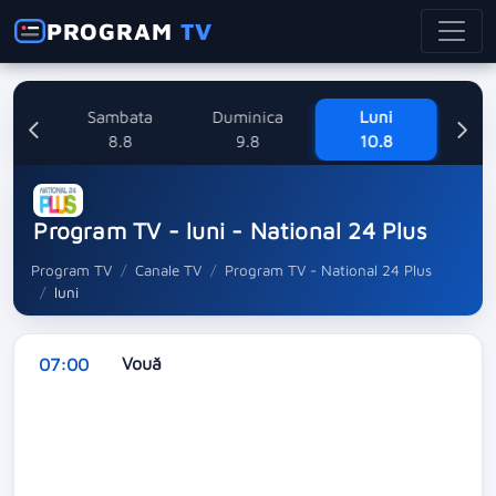
PROGRAM
TV
ne
Sambata
Duminica
Luni
M
8
8.8
9.8
10.8
Program TV - luni - National 24 Plus
Program TV
Canale TV
Program TV - National 24 Plus
luni
Vouă
07:00