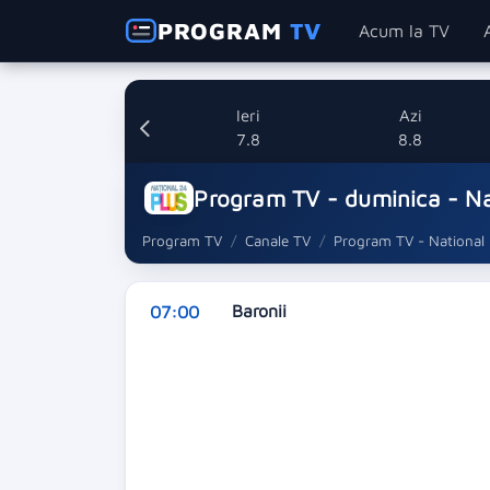
PROGRAM
TV
Acum la TV
Ieri
Azi
7.8
8.8
Program TV - duminica - Na
Program TV
Canale TV
Program TV - National 
Baronii
07:00