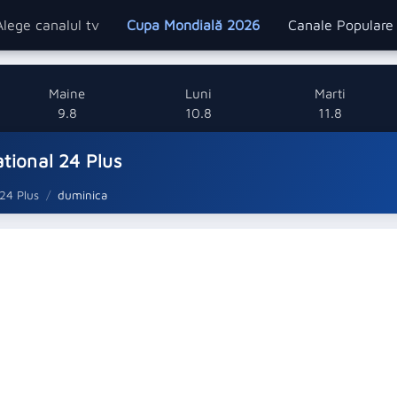
Alege canalul tv
Cupa Mondială 2026
Canale Popular
Maine
Luni
Marti
9.8
10.8
11.8
tional 24 Plus
24 Plus
duminica