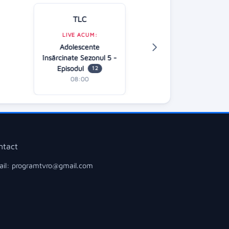
TLC
Kanal D
LIVE ACUM:
Adolescente
LIVE ACUM:
însărcinate Sezonul 5 -
O noua sansa 
Episodul
08:00
12
08:00
ntact
il: programtvro@gmail.com