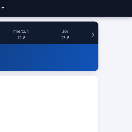
e
Miercuri
Joi
12.8
13.8