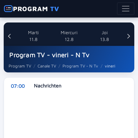
PROGRAM
TV
i
Marti
Miercuri
Joi
8
11.8
12.8
13.8
Program TV - vineri - N Tv
Program TV
Canale TV
Program TV - N Tv
vineri
Nachrichten
07:00