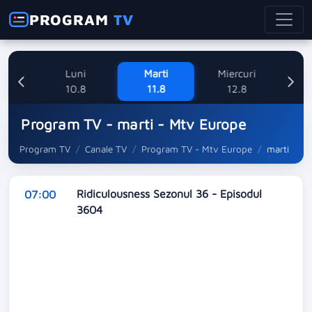
PROGRAM
TV
ne
Luni
Marti
Miercuri
8
10.8
11.8
12.8
Program TV - marti - Mtv Europe
Program TV
Canale TV
Program TV - Mtv Europe
marti
Ridiculousness Sezonul 36 - Episodul
07:00
3604