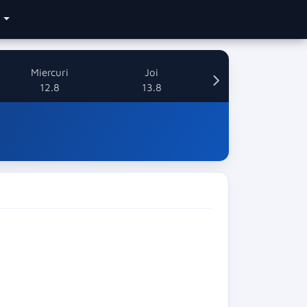
e
Miercuri
Joi
12.8
13.8