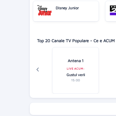
Disney Junior
Top 20 Canale TV Populare - Ce e ACUM 
isney Channel
Antena 1
LIVE ACUM:
LIVE ACUM:
culous: Buburuza
Gustul verii
și Motan Noir
15:00
16:45