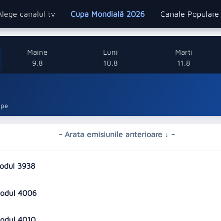
Alege canalul tv
Cupa Mondială 2026
Canale Popular
Maine
Luni
Marti
9.8
10.8
11.8
ope
- Arata emisiunile anterioare ↓ -
sodul 3938
isodul 4006
isodul 4010