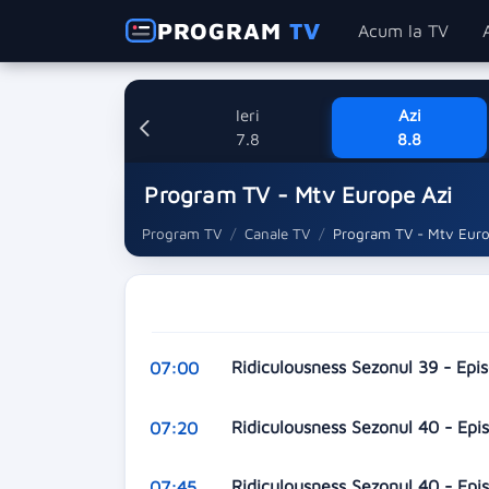
PROGRAM
TV
Acum la TV
Ieri
Azi
7.8
8.8
Program TV - Mtv Europe Azi
Program TV
Canale TV
Program TV - Mtv Eur
Ridiculousness Sezonul 39 - Epi
07:00
Ridiculousness Sezonul 40 - Ep
07:20
Ridiculousness Sezonul 40 - Ep
07:45