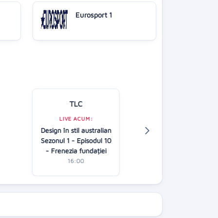
Eurosport 1
TLC
Kanal D
LIVE ACUM:
Design în stil australian
LIVE ACUM:
Sezonul 1 - Episodul 10
Casa iubirii
- Frenezia fundației
16:00
16:00