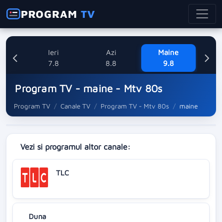
PROGRAM
TV
Ieri
Azi
Maine
L
7.8
8.8
9.8
1
Program TV - maine - Mtv 80s
Program TV
Canale TV
Program TV - Mtv 80s
maine
Vezi si programul altor canale:
TLC
Duna