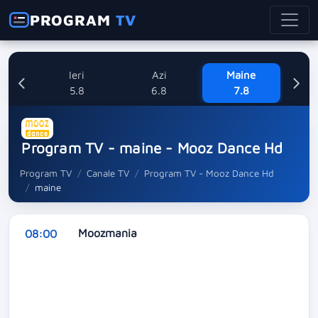
PROGRAM
TV
Ieri
Azi
Maine
Sa
5.8
6.8
7.8
Program TV - maine - Mooz Dance Hd
Program TV
Canale TV
Program TV - Mooz Dance Hd
maine
Moozmania
08:00