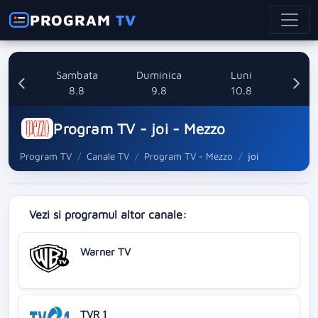
PROGRAM
TV
ri
Sambata
Duminica
Luni
8
8.8
9.8
10.8
Program TV - joi - Mezzo
Program TV
Canale TV
Program TV - Mezzo
joi
Vezi si programul altor canale:
Warner TV
TVR 1