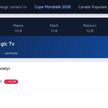
Alege canalul tv
Cupa Mondială 2026
Canale Popular
Maine
Marti
Miercuri
10.8
11.8
12.8
gic Tv
sambata
ariety!
d!
ACUM