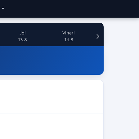
e
Joi
Vineri
13.8
14.8