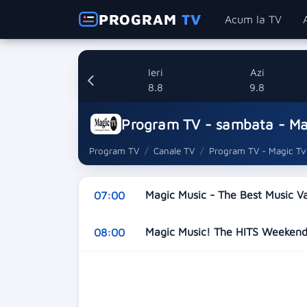
PROGRAM
TV
Acum la TV
Ieri
Azi
8.8
9.8
Program TV - sambata - Ma
Program TV
Canale TV
Program TV - Magic Tv
Magic Music - The Best Music V
07:00
Magic Music! The HITS Weeken
08:00