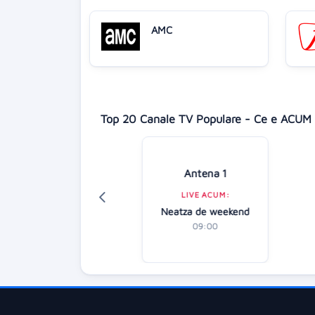
AMC
Top 20 Canale TV Populare - Ce e ACUM 
Digi 24
Antena 1
LIVE ACUM:
LIVE ACUM:
tirile dimineții
Neatza de weekend
07:00
09:00