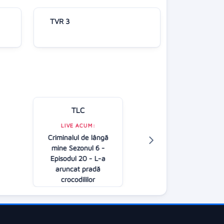
TVR 3
TLC
Kanal D
LIVE ACUM:
Criminalul de lângă
LIVE ACUM:
mine Sezonul 6 -
ROventura (
Episodul 20 - L-a
11:00
aruncat pradă
crocodililor
11:00