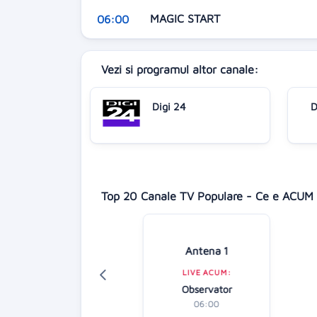
MAGIC START
06:00
Vezi si programul altor canale:
Digi 24
D
Top 20 Canale TV Populare - Ce e ACUM 
isney Channel
Antena 1
LIVE ACUM:
LIVE ACUM:
Taffy
Observator
AP
07:30
06:00