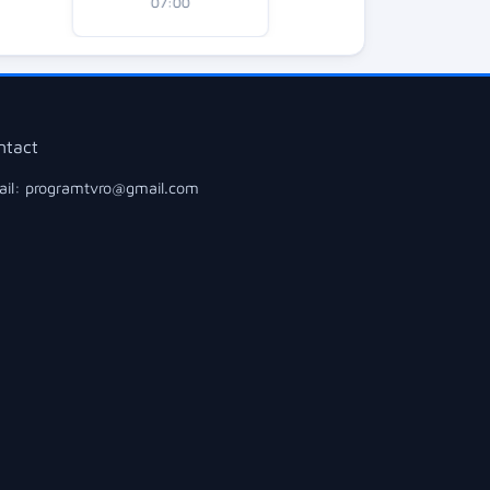
07:00
ntact
il: programtvro@gmail.com