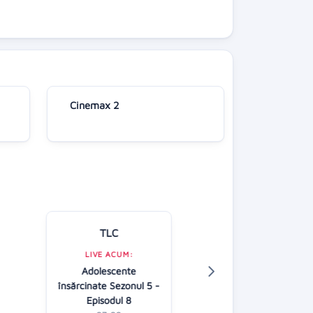
Cinemax 2
TLC
Kanal D
LIVE ACUM:
Adolescente
LIVE ACUM:
însărcinate Sezonul 5 -
O noua sansa 
Episodul 8
07:30