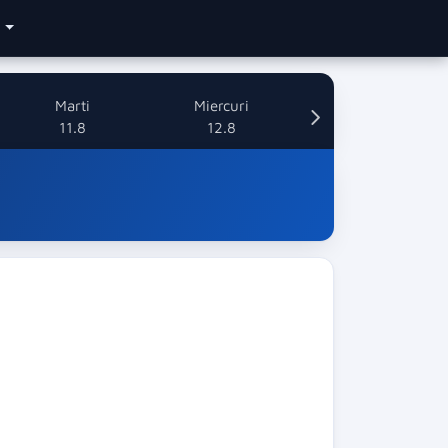
e
Marti
Miercuri
11.8
12.8