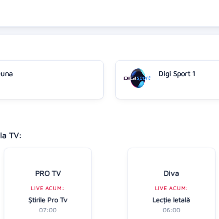
una
Digi Sport 1
la TV:
PRO TV
Diva
LIVE ACUM:
LIVE ACUM:
Ştirile Pro Tv
Lecție letală
07:00
06:00