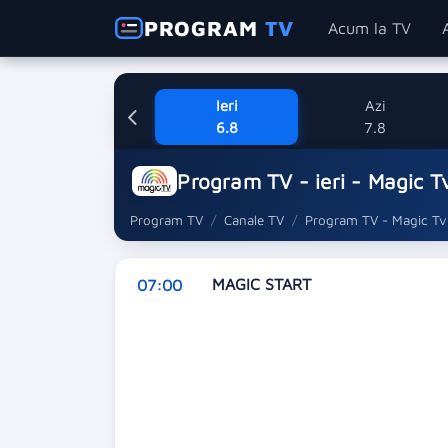
PROGRAM
TV
Acum la TV
Ieri
Azi
6.8
7.8
Program TV - ieri - Magic T
Program TV
Canale TV
Program TV - Magic Tv
MAGIC START
07:00