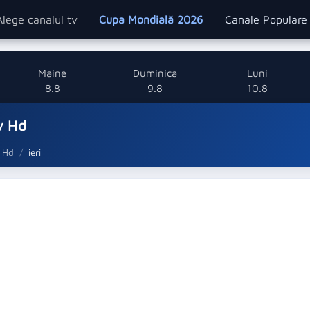
Alege canalul tv
Cupa Mondială 2026
Canale Popular
Maine
Duminica
Luni
8.8
9.8
10.8
v Hd
 Hd
ieri