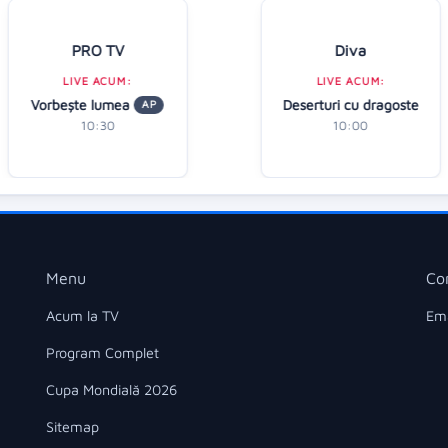
PRO TV
Diva
LIVE ACUM:
LIVE ACUM:
Vorbeşte lumea
Deserturi cu dragoste
AP
10:30
10:00
Menu
Co
Acum la TV
Ema
Program Complet
Cupa Mondială 2026
Sitemap