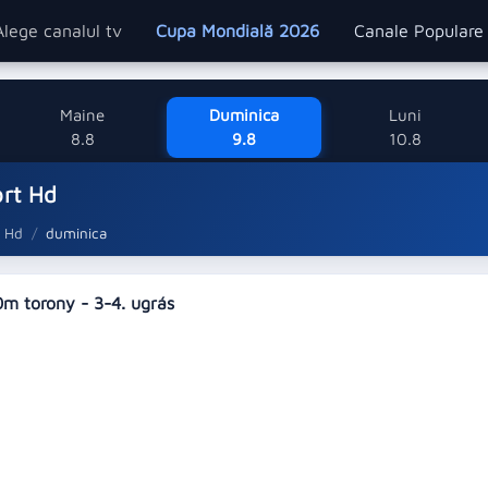
Alege canalul tv
Cupa Mondială 2026
Canale Popular
Maine
Duminica
Luni
8.8
9.8
10.8
ort Hd
t Hd
duminica
0m torony - 3-4. ugrás