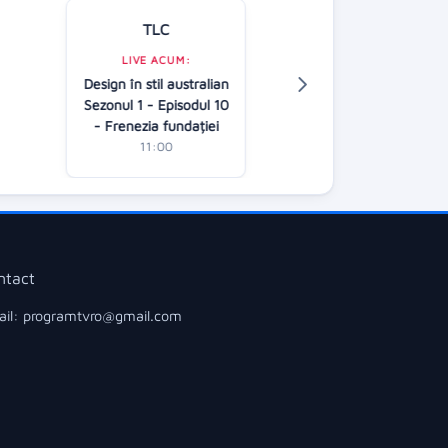
TLC
Kanal D
LIVE ACUM:
Design în stil australian
LIVE ACUM:
Sezonul 1 - Episodul 10
Casa iubirii
- Frenezia fundației
10:00
11:00
ntact
il: programtvro@gmail.com