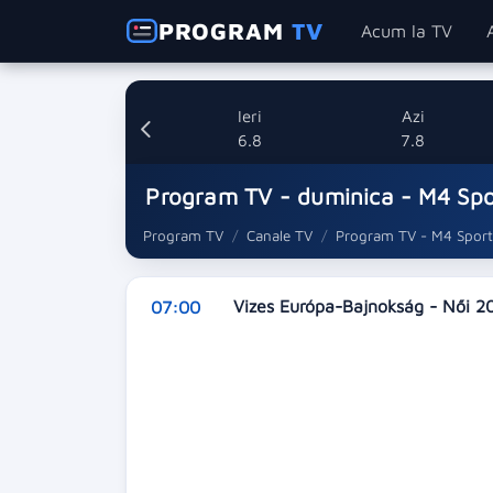
PROGRAM
TV
Acum la TV
Ieri
Azi
6.8
7.8
Program TV - duminica - M4 Sp
Program TV
Canale TV
Program TV - M4 Spor
Vizes Európa-Bajnokság - Női 2
07:00