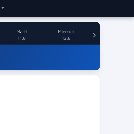
e
Marti
Miercuri
11.8
12.8