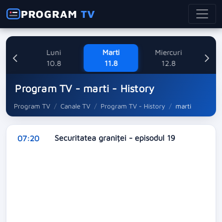
PROGRAM
TV
ne
Luni
Marti
Miercuri
8
10.8
11.8
12.8
Program TV - marti - History
Program TV
Canale TV
Program TV - History
marti
Securitatea graniței - episodul 19
07:20