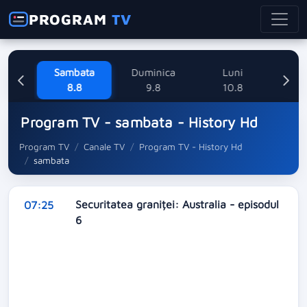
PROGRAM
TV
ne
Sambata
Duminica
Luni
M
8
8.8
9.8
10.8
Program TV - sambata - History Hd
Program TV
Canale TV
Program TV - History Hd
sambata
Securitatea graniței: Australia - episodul
07:25
6