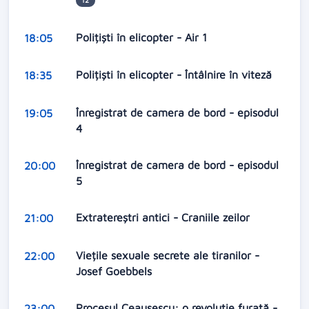
12
Polițiști în elicopter - Air 1
18:05
Polițiști în elicopter - Întâlnire în viteză
18:35
Înregistrat de camera de bord - episodul
19:05
4
Înregistrat de camera de bord - episodul
20:00
5
Extratereştri antici - Craniile zeilor
21:00
Viețile sexuale secrete ale tiranilor -
22:00
Josef Goebbels
Procesul Ceaușescu: o revoluție furată -
23:00