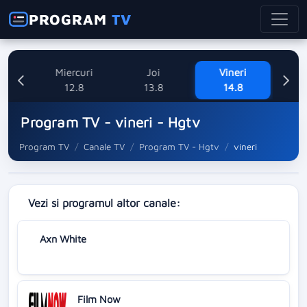
PROGRAM
TV
ne
Miercuri
Joi
Vineri
Sa
8
12.8
13.8
14.8
Program TV - vineri - Hgtv
Program TV
Canale TV
Program TV - Hgtv
vineri
Vezi si programul altor canale:
Axn White
Film Now