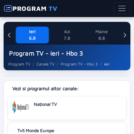
PROGRAM
TV
Ieri
Azi
Maine
Dum
6.8
7.8
8.8
Program TV - ieri - Hbo 3
Program TV
Canale TV
Program TV - Hbo 3
ieri
Vezi si programul altor canale:
Naţional TV
Tv5 Monde Europe