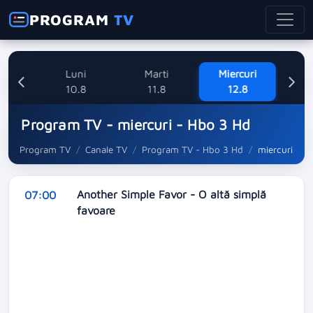
PROGRAM
TV
ne
Luni
Marti
Miercuri
8
10.8
11.8
12.8
Program TV - miercuri - Hbo 3 Hd
Program TV
Canale TV
Program TV - Hbo 3 Hd
miercuri
Another Simple Favor - O altă simplă
07:00
favoare