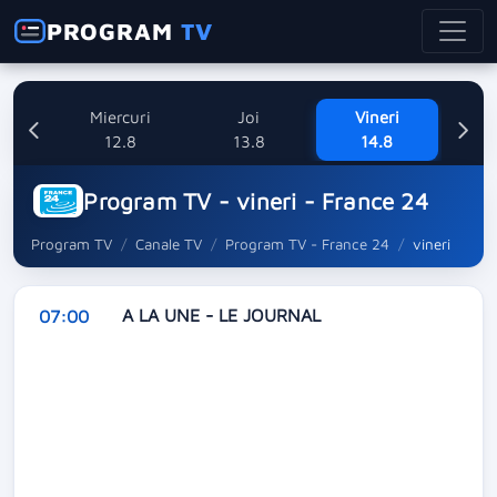
PROGRAM
TV
ti
Miercuri
Joi
Vineri
8
12.8
13.8
14.8
Program TV - vineri - France 24
Program TV
Canale TV
Program TV - France 24
vineri
A LA UNE - LE JOURNAL
07:00