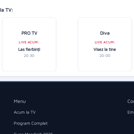
la TV:
PRO TV
Diva
LIVE ACUM:
LIVE ACUM:
Las fierbinți
Visez la tine
20:30
20:00
Menu
Co
Acum la TV
Ema
Program Complet