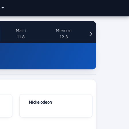
e
Marti
Miercuri
11.8
12.8
Nickelodeon