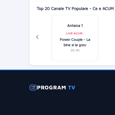
Top 20 Canale TV Populare - Ce e ACUM 
Antena 1
Digi 24
LIVE ACUM:
LIVE ACUM:
Power Couple - La
diție specială
bine si la greu
20:00
20:30
PROGRAM
TV