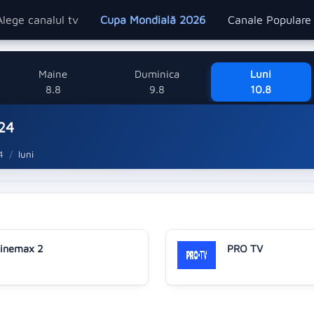
Alege canalul tv
Cupa Mondială 2026
Canale Popular
Maine
Duminica
Luni
8.8
9.8
10.8
 24
4
luni
inemax 2
PRO TV