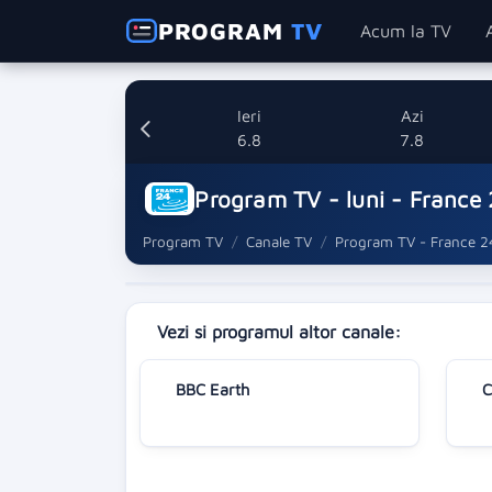
PROGRAM
TV
Acum la TV
Ieri
Azi
6.8
7.8
Program TV - luni - France
Program TV
Canale TV
Program TV - France 2
Vezi si programul altor canale:
BBC Earth
C