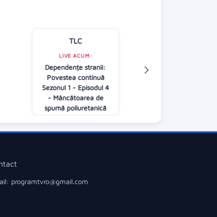
TLC
Kanal D
LIVE ACUM:
Dependențe stranii:
LIVE ACUM:
Povestea continuă
O dragoste
Sezonul 1 - Episodul 4
20:00
- Mâncătoarea de
spumă poliuretanică
20:00
ntact
il: programtvro@gmail.com