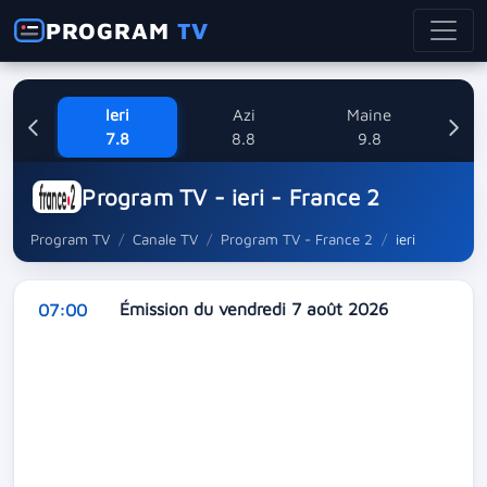
PROGRAM
TV
Ieri
Azi
Maine
L
7.8
8.8
9.8
1
Program TV - ieri - France 2
Program TV
Canale TV
Program TV - France 2
ieri
Émission du vendredi 7 août 2026
07:00