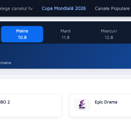
Alege canalul tv
Cupa Mondială 2026
Canale Popular
Maine
Marti
Miercuri
10.8
11.8
12.8
maine
BO 2
Epic Drama