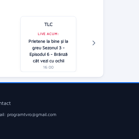
TLC
Kanal D
LIVE ACUM:
Prietene la bine și la
LIVE ACUM:
greu Sezonul 3 -
Casa iubirii - G
Episodul 6 - Brânză
16:00
cât vezi cu ochii
16:00
ntact
il: programtvro@gmail.com