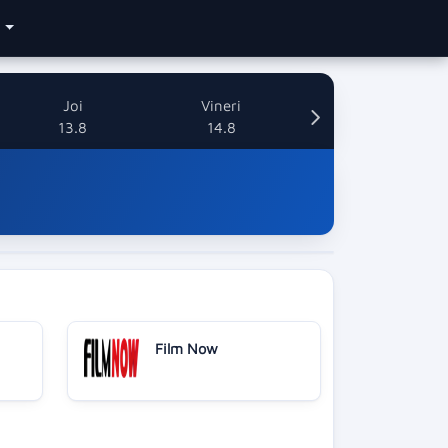
e
Joi
Vineri
13.8
14.8
Film Now