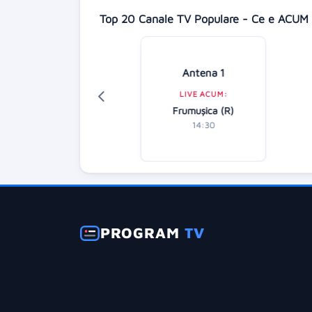
Top 20 Canale TV Populare - Ce e ACUM 
Digi 24
Antena 1
LIVE ACUM:
LIVE ACUM:
tirile dimineții
Frumușica (R)
07:00
14:30
PROGRAM
TV