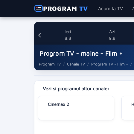
PROGRAM
TV
Acum la TV
Ieri
Azi
8.8
9.8
Program TV - maine - Film +
Program TV
Canale TV
Program TV - Film +
Vezi si programul altor canale:
Cinemax 2
H