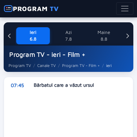
PROGRAM
TV
Ieri
Azi
Maine
Dum
6.8
7.8
8.8
Program TV - ieri - Film +
Program TV
Canale TV
Program TV - Film +
ieri
Bărbatul care a văzut ursul
07:45