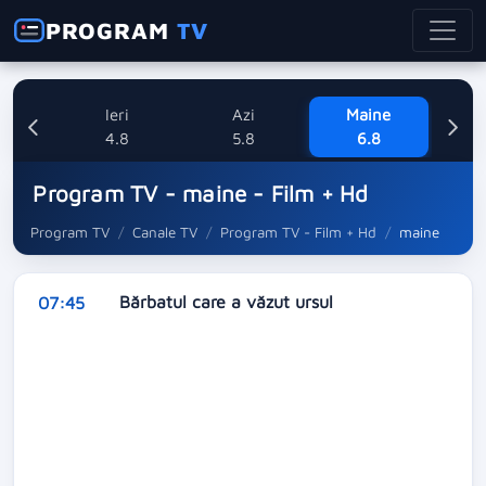
PROGRAM
TV
Ieri
Azi
Maine
V
4.8
5.8
6.8
Program TV - maine - Film + Hd
Program TV
Canale TV
Program TV - Film + Hd
maine
Bărbatul care a văzut ursul
07:45