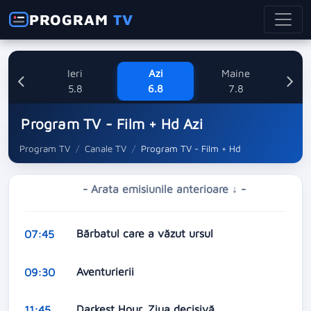
PROGRAM
TV
Ieri
Azi
Maine
Sa
5.8
6.8
7.8
Program TV - Film + Hd Azi
Program TV
Canale TV
Program TV - Film + Hd
- Arata emisiunile anterioare ↓ -
Bărbatul care a văzut ursul
07:45
Aventurierii
09:30
Darkest Hour. Ziua decisivă
11:45