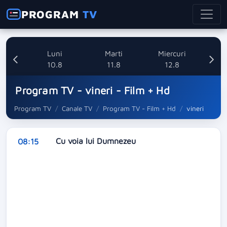
PROGRAM
TV
nica
Luni
Marti
Miercuri
8
10.8
11.8
12.8
Program TV - vineri - Film + Hd
Program TV
Canale TV
Program TV - Film + Hd
vineri
Cu voia lui Dumnezeu
08:15