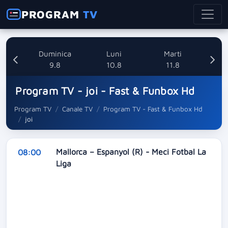
PROGRAM
TV
ata
Duminica
Luni
Marti
8
9.8
10.8
11.8
Program TV - joi - Fast & Funbox Hd
Program TV
Canale TV
Program TV - Fast & Funbox Hd
joi
Mallorca – Espanyol (R) - Meci Fotbal La
08:00
Liga