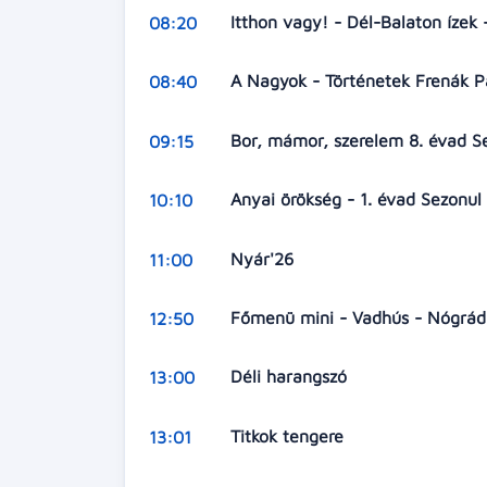
Itthon vagy! - Dél-Balaton ízek
08:20
A Nagyok - Történetek Frenák P
08:40
Bor, mámor, szerelem 8. évad S
09:15
Anyai örökség - 1. évad Sezonul
10:10
Nyár'26
11:00
Főmenü mini - Vadhús - Nógrá
12:50
Déli harangszó
13:00
Titkok tengere
13:01