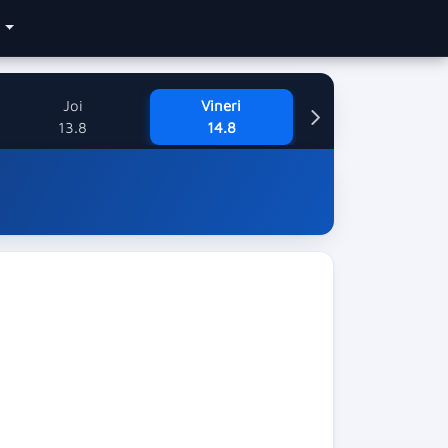
e
Joi
Vineri
13.8
14.8