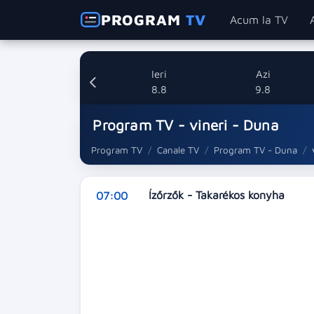
PROGRAM
TV
Acum la TV
Ieri
Azi
8.8
9.8
Program TV - vineri - Duna
Program TV
Canale TV
Program TV - Duna
Ízőrzők - Takarékos konyha
07:00