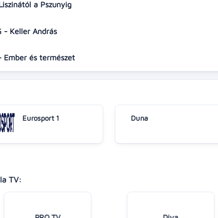
iszinától a Pszunyig
 - Keller András
 - Ember és természet
Eurosport 1
Duna
la TV:
PRO TV
Diva