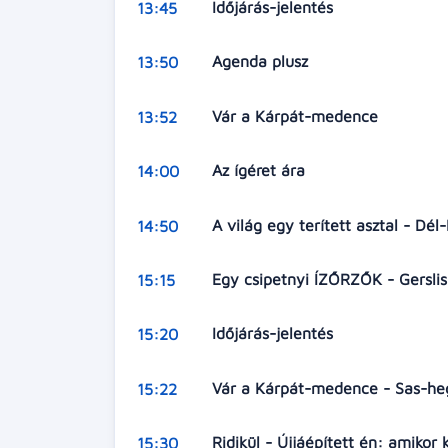
Időjárás-jelentés
13:45
Agenda plusz
13:50
Vár a Kárpát-medence
13:52
Az ígéret ára
14:00
A világ egy terített asztal - Dé
14:50
Egy csipetnyi ÍZŐRZŐK - Gerslis
15:15
Időjárás-jelentés
15:20
Vár a Kárpát-medence - Sas-h
15:22
Ridikül - Újjáépített én: amikor
15:30