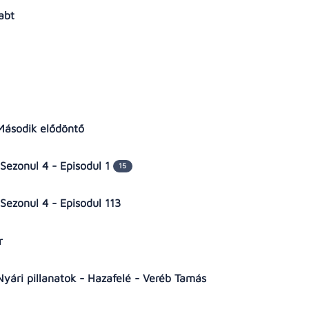
habt
- Második elődöntő
Sezonul 4 - Episodul 1
15
Sezonul 4 - Episodul 113
ar
- Nyári pillanatok - Hazafelé - Veréb Tamás