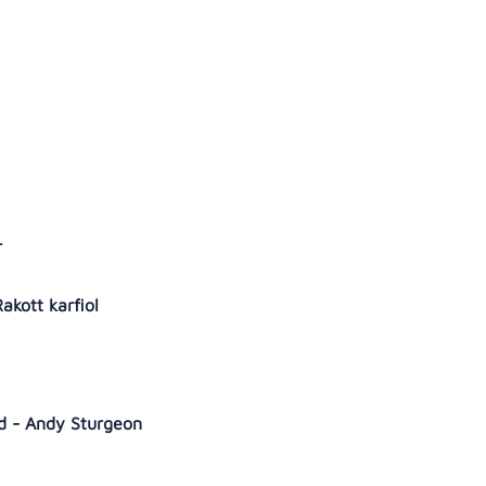
r
akott karfiol
ad - Andy Sturgeon