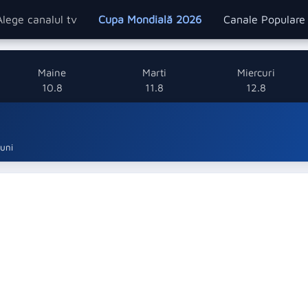
Alege canalul tv
Cupa Mondială 2026
Canale Popular
Maine
Marti
Miercuri
10.8
11.8
12.8
luni