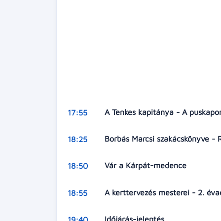
A Tenkes kapitánya - A puskapo
17:55
Borbás Marcsi szakácskönyve - R
18:25
Vár a Kárpát-medence
18:50
A kerttervezés mesterei - 2. év
18:55
Időjárás-jelentés
19:40