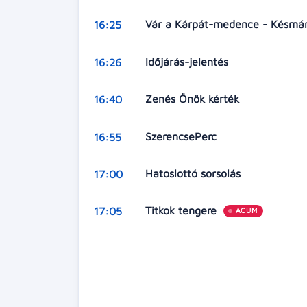
Vár a Kárpát-medence - Késmá
16:25
Időjárás-jelentés
16:26
Zenés Önök kérték
16:40
SzerencsePerc
16:55
Hatoslottó sorsolás
17:00
Titkok tengere
17:05
ACUM