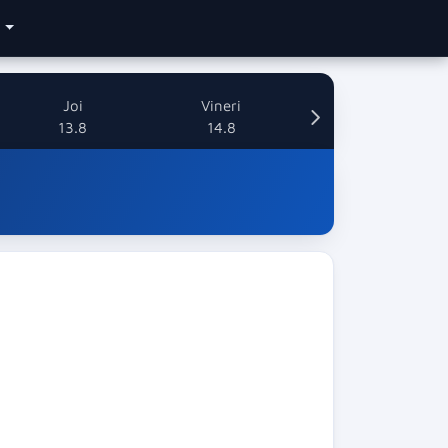
e
Joi
Vineri
13.8
14.8