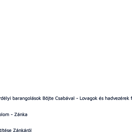
rdélyi barangolások Böjte Csabával - Lovagok és hadvezérek 
plom - Zánka
etítése Zánkáról