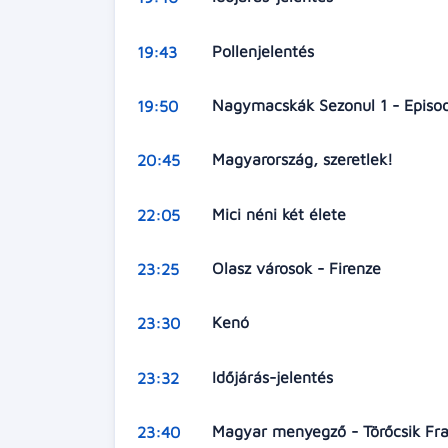
Pollenjelentés
19:43
Nagymacskák Sezonul 1 - Episo
19:50
Magyarország, szeretlek!
20:45
Mici néni két élete
22:05
Olasz városok - Firenze
23:25
Kenó
23:30
Időjárás-jelentés
23:32
Magyar menyegző - Törőcsik Fr
23:40