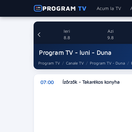
PROGRAM
TV
Acum la TV
Ieri
Azi
8.8
9.8
Program TV - luni - Duna
Program TV
Canale TV
Program TV - Duna
Ízőrzők - Takarékos konyha
07:00