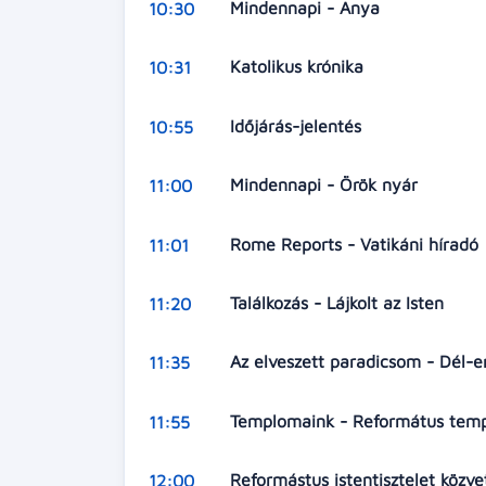
Mindennapi - Anya
10:30
Katolikus krónika
10:31
Időjárás-jelentés
10:55
Mindennapi - Örök nyár
11:00
Rome Reports - Vatikáni híradó
11:01
Találkozás - Lájkolt az Isten
11:20
Az elveszett paradicsom - Dél-e
11:35
Templomaink - Református tem
11:55
Reformástus istentisztelet közv
12:00