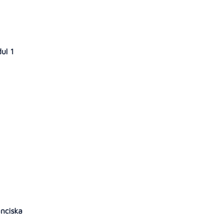
dul 1
anciska