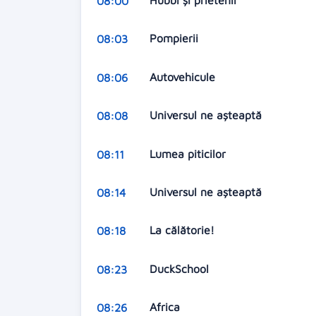
Hubbi şi prietenii
08:00
Pompierii
08:03
Autovehicule
08:06
Universul ne aşteaptă
08:08
Lumea piticilor
08:11
Universul ne aşteaptă
08:14
La călătorie!
08:18
DuckSchool
08:23
Africa
08:26