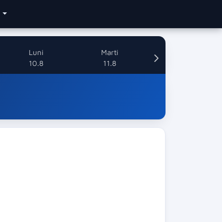
e
Luni
Marti
10.8
11.8