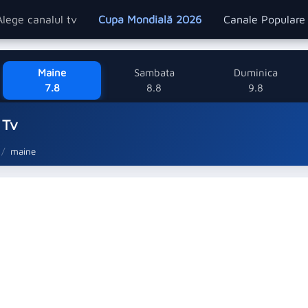
Alege canalul tv
Cupa Mondială 2026
Canale Popular
Maine
Sambata
Duminica
7.8
8.8
9.8
 Tv
maine