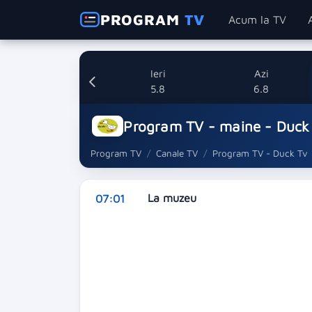
PROGRAM
TV
Acum la TV
Ieri
Azi
5.8
6.8
Program TV - maine - Duck
Program TV
Canale TV
Program TV - Duck Tv
La muzeu
07:01