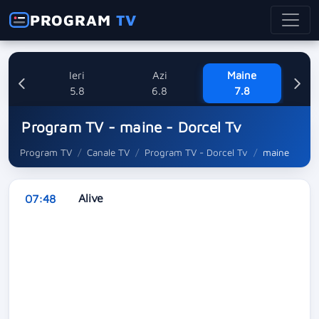
PROGRAM
TV
Ieri
Azi
Maine
Sa
5.8
6.8
7.8
Program TV - maine - Dorcel Tv
Program TV
Canale TV
Program TV - Dorcel Tv
maine
Alive
07:48