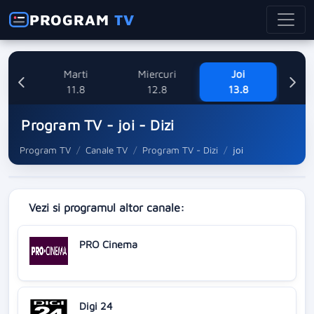
PROGRAM
TV
ne
Marti
Miercuri
Joi
V
8
11.8
12.8
13.8
Program TV - joi - Dizi
Program TV
Canale TV
Program TV - Dizi
joi
Vezi si programul altor canale:
PRO Cinema
Digi 24