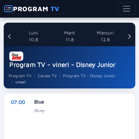
PROGRAM
TV
nica
Luni
Marti
Miercuri
8
10.8
11.8
12.8
Program TV - vineri - Disney Junior
Program TV
Canale TV
Program TV - Disney Junior
vineri
Blue
07:00
Bluey