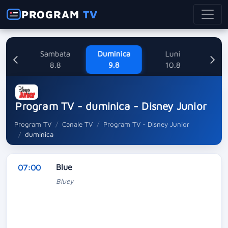
PROGRAM
TV
ne
Sambata
Duminica
Luni
M
8
8.8
9.8
10.8
Program TV - duminica - Disney Junior
Program TV
Canale TV
Program TV - Disney Junior
duminica
Blue
07:00
Bluey