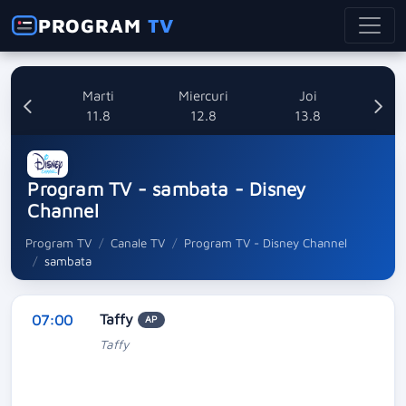
PROGRAM
TV
i
Marti
Miercuri
Joi
8
11.8
12.8
13.8
Program TV - sambata - Disney
Channel
Program TV
Canale TV
Program TV - Disney Channel
sambata
Taffy
07:00
AP
Taffy