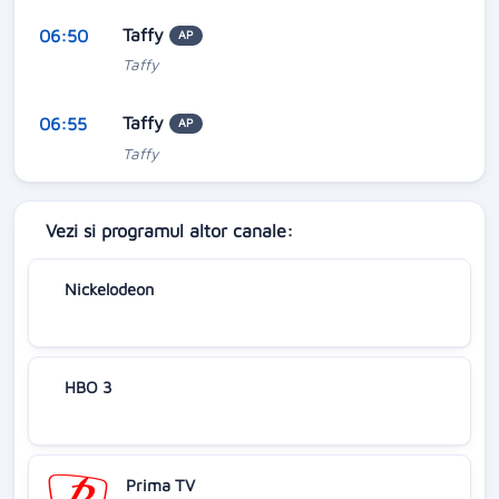
Taffy
06:50
AP
Taffy
Taffy
06:55
AP
Taffy
Vezi si programul altor canale:
Nickelodeon
HBO 3
Prima TV