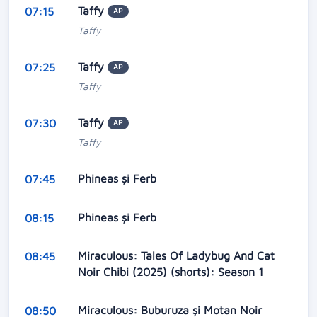
Taffy
07:15
AP
Taffy
Taffy
07:25
AP
Taffy
Taffy
07:30
AP
Taffy
Phineas și Ferb
07:45
Phineas și Ferb
08:15
Miraculous: Tales Of Ladybug And Cat
08:45
Noir Chibi (2025) (shorts): Season 1
Miraculous: Buburuza și Motan Noir
08:50