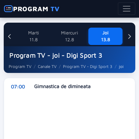
PROGRAM
TV
ne
Marti
Miercuri
Joi
V
8
11.8
12.8
13.8
Program TV - joi - Digi Sport 3
Program TV
Canale TV
Program TV - Digi Sport 3
joi
Gimnastica de dimineata
07:00