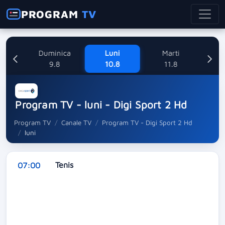
PROGRAM
TV
ne
Duminica
Luni
Marti
Mi
8
9.8
10.8
11.8
Program TV - luni - Digi Sport 2 Hd
Program TV
Canale TV
Program TV - Digi Sport 2 Hd
luni
Tenis
07:00