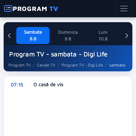
PROGRAM
TV
ne
Sambata
Duminica
Luni
M
8
8.8
9.8
10.8
Program TV - sambata - Digi Life
Program TV
Canale TV
Program TV - Digi Life
sambata
O casă de vis
07:15