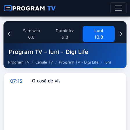
PROGRAM
TV
ri
Sambata
Duminica
Luni
8
8.8
9.8
10.8
Program TV - luni - Digi Life
Program TV
Canale TV
Program TV - Digi Life
luni
O casă de vis
07:15