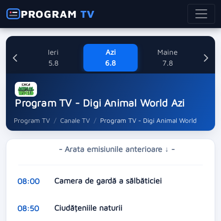
PROGRAM
TV
Ieri
Azi
Maine
Sa
5.8
6.8
7.8
Program TV - Digi Animal World Azi
Program TV
Canale TV
Program TV - Digi Animal World
- Arata emisiunile anterioare ↓ -
Camera de gardă a sălbăticiei
08:00
Ciudățeniile naturii
08:50