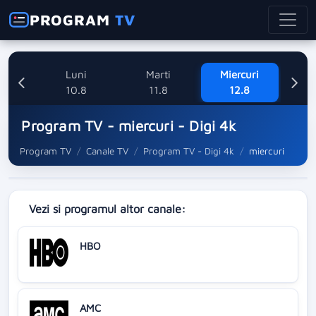
PROGRAM
TV
nica
Luni
Marti
Miercuri
8
10.8
11.8
12.8
Program TV - miercuri - Digi 4k
Program TV
Canale TV
Program TV - Digi 4k
miercuri
Vezi si programul altor canale:
HBO
AMC